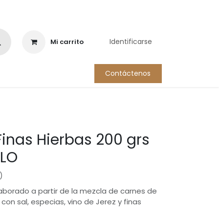
Identificarse
Mi carrito
Contáctenos
Política de Privacidad
Ficha técnica
Finas Hierbas 200 grs
LLO
)
aborado a partir de la mezcla de carnes de
on sal, especias, vino de Jerez y finas