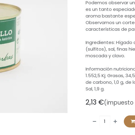
Podemos observar un 
es un tanto especiado
aroma bastante especí
Observamos un corte 
características de pa
Ingredientes: Hígado 
(sulfitos), sal, finas 
moscada y clavo.
Información nutricional
1.552,5 Kj; Grasas, 34,
de carbono, 1,0 g, de l
Sal, 1,9 g.
2,13
€
(impuesto 