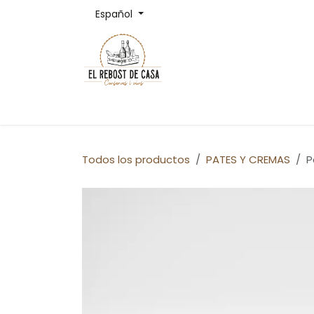
Ir al contenido
Español
Inicio
Tienda
Servicios
Todos los productos
PATES Y CREMAS
P